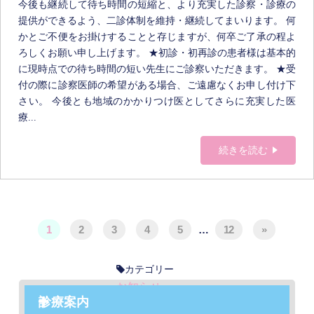
今後も継続して待ち時間の短縮と、より充実した診察・診療の
提供ができるよう、二診体制を維持・継続してまいります。 何
かとご不便をお掛けすることと存じますが、何卒ご了承の程よ
ろしくお願い申し上げます。 ★初診・初再診の患者様は基本的
に現時点での待ち時間の短い先生にご診察いただきます。 ★受
付の際に診察医師の希望がある場合、ご遠慮なくお申し付け下
さい。 今後とも地域のかかりつけ医としてさらに充実した医
療...
続きを読む
1
2
3
4
5
…
12
»
カテゴリー
お知らせ
診療案内
ダイアリー