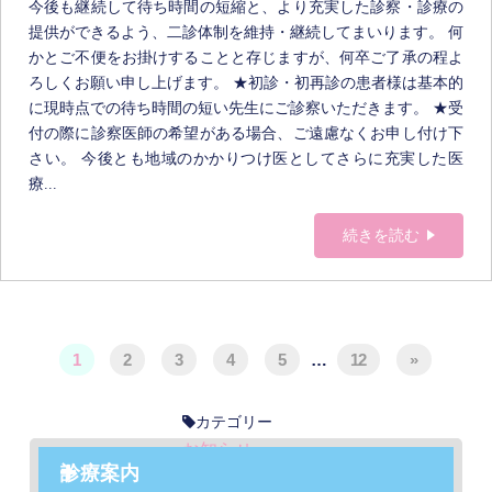
今後も継続して待ち時間の短縮と、より充実した診察・診療の
提供ができるよう、二診体制を維持・継続してまいります。 何
かとご不便をお掛けすることと存じますが、何卒ご了承の程よ
ろしくお願い申し上げます。 ★初診・初再診の患者様は基本的
に現時点での待ち時間の短い先生にご診察いただきます。 ★受
付の際に診察医師の希望がある場合、ご遠慮なくお申し付け下
さい。 今後とも地域のかかりつけ医としてさらに充実した医
療...
続きを読む
1
2
3
4
5
…
12
»
カテゴリー
お知らせ
診療案内
ダイアリー