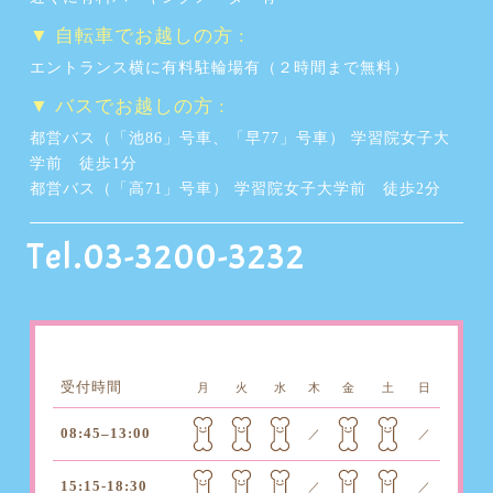
▼ 自転車でお越しの方 :
エントランス横に有料駐輪場有（２時間まで無料）
▼ バスでお越しの方 :
都営バス（「池86」号車、「早77」号車） 学習院女子大
学前 徒歩1分
都営バス（「高71」号車） 学習院女子大学前 徒歩2分
Tel.03-3200-3232
受付時間
月
火
水
木
金
土
日
08:45–13:00
／
／
15:15-18:30
／
／