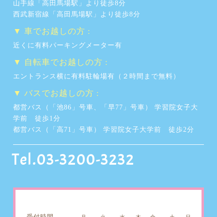
山手線「高田馬場駅」より徒歩8分
西武新宿線「高田馬場駅」より徒歩8分
▼ 車でお越しの方 :
近くに有料パーキングメーター有
▼ 自転車でお越しの方 :
エントランス横に有料駐輪場有（２時間まで無料）
▼ バスでお越しの方 :
都営バス（「池86」号車、「早77」号車） 学習院女子大
学前 徒歩1分
都営バス（「高71」号車） 学習院女子大学前 徒歩2分
Tel.03-3200-3232
受付時間
月
火
水
木
金
土
日